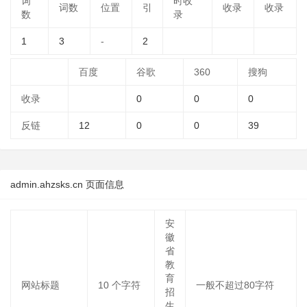
词
时收
词数
位置
引
收录
收录
数
录
1
3
-
2
百度
谷歌
360
搜狗
收录
0
0
0
反链
12
0
0
39
admin.ahzsks.cn 页面信息
安
徽
省
教
育
网站标题
10
个字符
一般不超过80字符
招
生