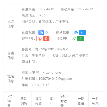
百度来路：
32 ~ 44
IP
移动来路：
32 ~ 44
IP
所属地区：河北
SEO
网站类型：新闻媒体，广播电视
信息
百度权重：
移动权重：
搜狗PR：
谷歌PR：
备案号：冀ICP备13014932号-1
备案
性质：
事业单位
名称：
河北人民广播电台
信息
审核时间：
-
注册人/机构：xi zeng feng
域名
注册邮箱：1090704040@qq.com
信息
年龄：2004-07-15
PC
24小
移动
首页
索
一周
一月
词
时收
词数
位置
引
收录
收录
数
录