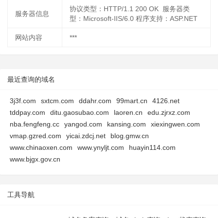
协议类型：HTTP/1.1 200 OK 服务器类
服务器信息
型：Microsoft-IIS/6.0 程序支持：ASP.NET
网站内容
***
最近查询的域名
3j3f.com
sxtcm.com
ddahr.com
99mart.cn
4126.net
tddpay.com
ditu.gaosubao.com
laoren.cn
edu.zjrxz.com
nba.fengfeng.cc
yangod.com
kansing.com
xiexingwen.com
vmap.gzred.com
yicai.zdcj.net
blog.gmw.cn
www.chinaoxen.com
www.ynyljt.com
huayin114.com
www.bjgx.gov.cn
工具导航