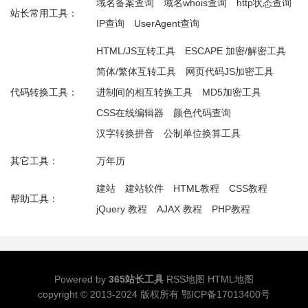
域名备案查询
域名whois查询
http状态查询
站长常用工具：
IP查询
UserAgent查询
HTML/JS互转工具
ESCAPE 加密/解密工具
简体/繁体互转工具
网页代码JS加密工具
代码转换工具：
进制间的相互转换工具
MD5加密工具
CSS在线编辑器
颜色代码查询
汉字转换拼音
公制单位换算工具
其它工具：
万年历
建站
建站软件
HTML教程
CSS教程
帮助工具：
jQuery 教程
AJAX 教程
PHP教程
Powered by
365站长工具
RSS地图
HTML地图
copyright © 2013-2024 版权所有
鄂ICP备17013400号