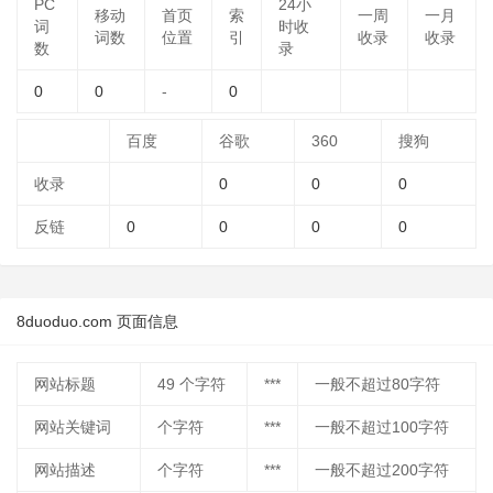
PC
24小
移动
首页
索
一周
一月
词
时收
词数
位置
引
收录
收录
数
录
0
0
-
0
百度
谷歌
360
搜狗
收录
0
0
0
反链
0
0
0
0
8duoduo.com 页面信息
网站标题
49
个字符
***
一般不超过80字符
网站关键词
个字符
***
一般不超过100字符
网站描述
个字符
***
一般不超过200字符