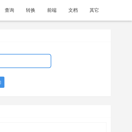
查询
转换
前端
文档
其它
询