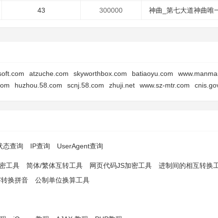
43
300000
神曲_第七大道神曲唯一
soft.com
atzuche.com
skyworthbox.com
batiaoyu.com
www.manma
com
huzhou.58.com
scnj.58.com
zhuji.net
www.sz-mtr.com
cnis.go
p状态查询
IP查询
UserAgent查询
解密工具
简体/繁体互转工具
网页代码JS加密工具
进制间的相互转换
字转换拼音
公制单位换算工具