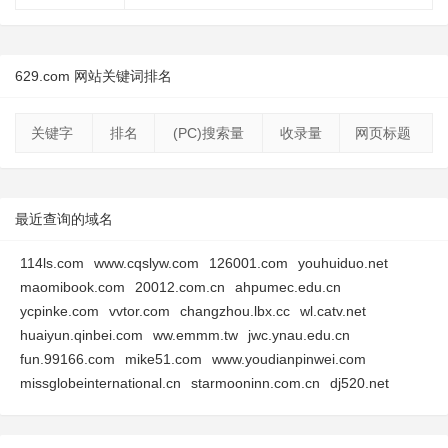
629.com 网站关键词排名
关键字
排名
(PC)搜索量
收录量
网页标题
最近查询的域名
114ls.com
www.cqslyw.com
126001.com
youhuiduo.net
maomibook.com
20012.com.cn
ahpumec.edu.cn
ycpinke.com
vvtor.com
changzhou.lbx.cc
wl.catv.net
huaiyun.qinbei.com
ww.emmm.tw
jwc.ynau.edu.cn
fun.99166.com
mike51.com
www.youdianpinwei.com
missglobeinternational.cn
starmooninn.com.cn
dj520.net