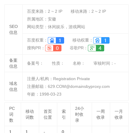
百度来路：
2 ~ 2
IP
移动来路：
2 ~ 2
IP
所属地区：安徽
SEO
网站类型：休闲娱乐，游戏网站
信息
百度权重：
移动权重：
搜狗PR：
谷歌PR：
备案
备案号：
性质：
名称：
审核时间：
-
信息
注册人/机构：Registration Private
域名
注册邮箱：629.COM@domainsbyproxy.com
信息
年龄：1998-03-23
PC
24小
移动
首页
索
一周
一月
词
时收
词数
位置
引
收录
收录
数
录
1
1
-
0