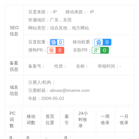
百度来路：
-
IP
移动来路：
-
IP
所属地区：广东，东莞
SEO
网站类型：综合其他，地方网站
信息
百度权重：
移动权重：
搜狗PR：
谷歌PR：
备案
备案号：
性质：
名称：
审核时间：
-
信息
注册人/机构：
域名
注册邮箱：abuse@ename.com
信息
年龄：2009-05-02
PC
24小
移动
首页
索
一周
一月
词
时收
词数
位置
引
收录
收录
数
录
0
0
-
0