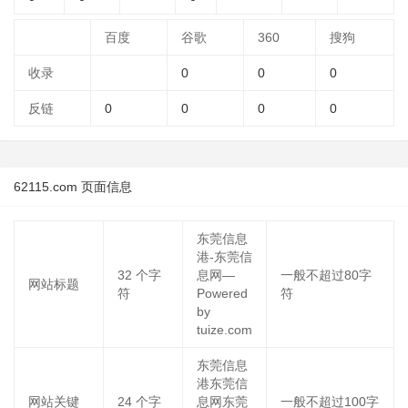
百度
谷歌
360
搜狗
收录
0
0
0
反链
0
0
0
0
62115.com 页面信息
东莞信息
港-东莞信
32
个字
息网—
一般不超过80字
网站标题
符
Powered
符
by
tuize.com
东莞信息
港东莞信
网站关键
24
个字
息网东莞
一般不超过100字