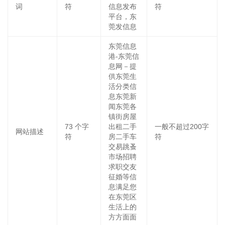
词
符
信息发布
符
平台，东
莞发信息
东莞信息
港-东莞信
息网－提
供东莞生
活分类信
息东莞新
闻东莞各
镇街房屋
73
个字
出租二手
一般不超过200字
网站描述
符
房二手车
符
交易跳蚤
市场招聘
求职交友
征婚等信
息满足您
在东莞区
生活上的
方方面面