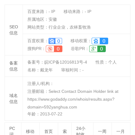
百度来路：
-
IP
移动来路：
-
IP
所属地区：安徽
SEO
网站类型：行业企业，农林畜牧渔
信息
百度权重：
移动权重：
搜狗PR：
谷歌PR：
备案号：皖ICP备12016813号-4
性质：
个人
备案
信息
名称：
戴龙年
审核时间：
-
注册人/机构：
注册邮箱：Select Contact Domain Holder link at
域名
https://www.godaddy.com/whois/results.aspx?
信息
domain=592yanghua.com
年龄：2013-07-22
PC
24小
移动
首页
索
一周
一月
词
时收