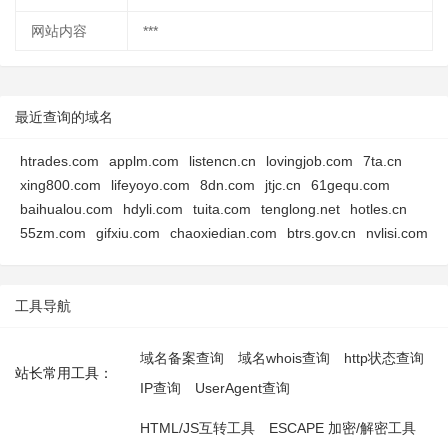
网站内容
***
最近查询的域名
htrades.com
applm.com
listencn.cn
lovingjob.com
7ta.cn
xing800.com
lifeyoyo.com
8dn.com
jtjc.cn
61gequ.com
baihualou.com
hdyli.com
tuita.com
tenglong.net
hotles.cn
55zm.com
gifxiu.com
chaoxiedian.com
btrs.gov.cn
nvlisi.com
工具导航
域名备案查询
域名whois查询
http状态查询
站长常用工具：
IP查询
UserAgent查询
HTML/JS互转工具
ESCAPE 加密/解密工具