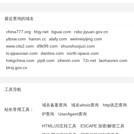
最近查询的域名
china777.org
hhjy.net
bguai.com
rsbz.jiyuan.gov.cn
ytbxw.com
hanon.cc
alafy.com
weimeiyijing.com
www.cits2.com
d9k99.com
shuoshuojuzi.com
tv.qipaoxian.com
dantins.com
north-space.com
hskgchina.com
jzptt.com
zihexin.com
72r.net
laohaoren.com
blrsj.gov.cn
工具导航
域名备案查询
域名whois查询
http状态查询
站长常用工具：
IP查询
UserAgent查询
HTML/JS互转工具
ESCAPE 加密/解密工具