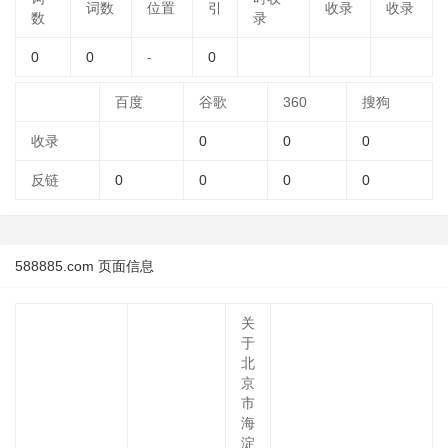
词数
位置
引
收录
收录
数
录
0
0
-
0
百度
谷歌
360
搜狗
收录
0
0
0
反链
0
0
0
0
588885.com 页面信息
关
于
北
京
市
海
淀