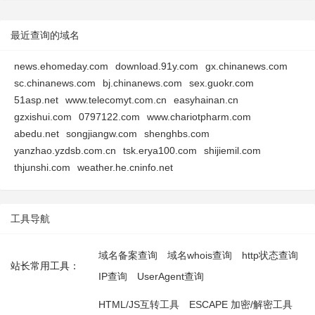
最近查询的域名
news.ehomeday.com
download.91y.com
gx.chinanews.com
sc.chinanews.com
bj.chinanews.com
sex.guokr.com
51asp.net
www.telecomyt.com.cn
easyhainan.cn
gzxishui.com
0797122.com
www.chariotpharm.com
abedu.net
songjiangw.com
shenghbs.com
yanzhao.yzdsb.com.cn
tsk.erya100.com
shijiemil.com
thjunshi.com
weather.he.cninfo.net
工具导航
域名备案查询
域名whois查询
http状态查询
站长常用工具：
IP查询
UserAgent查询
HTML/JS互转工具
ESCAPE 加密/解密工具