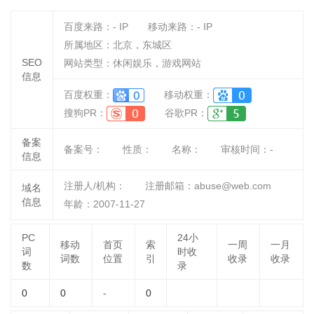
百度来路：
-
IP
移动来路：
-
IP
所属地区：北京，东城区
SEO
网站类型：休闲娱乐，游戏网站
信息
百度权重：
移动权重：
搜狗PR：
谷歌PR：
备案
备案号：
性质：
名称：
审核时间：
-
信息
注册人/机构：
注册邮箱：abuse@web.com
域名
信息
年龄：2007-11-27
PC
24小
移动
首页
索
一周
一月
词
时收
词数
位置
引
收录
收录
数
录
0
0
-
0