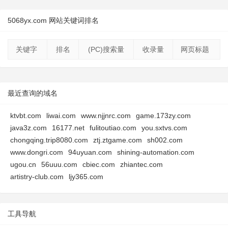
5068yx.com 网站关键词排名
关键字
排名
(PC)搜索量
收录量
网页标题
最近查询的域名
ktvbt.com
liwai.com
www.njjnrc.com
game.173zy.com
java3z.com
16177.net
fulitoutiao.com
you.sxtvs.com
chongqing.trip8080.com
ztj.ztgame.com
sh002.com
www.dongri.com
94uyuan.com
shining-automation.com
ugou.cn
56uuu.com
cbiec.com
zhiantec.com
artistry-club.com
ljy365.com
工具导航