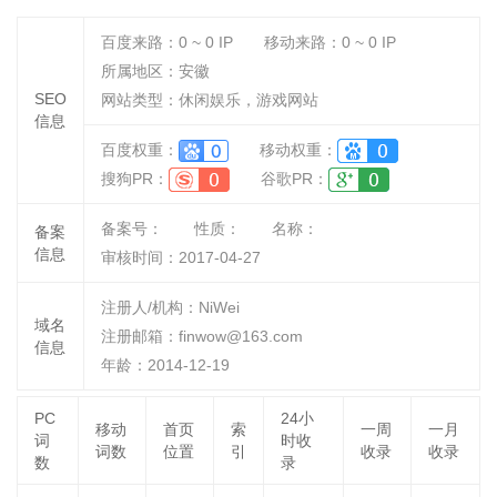
百度来路：
0 ~ 0
IP
移动来路：
0 ~ 0
IP
所属地区：安徽
SEO
网站类型：休闲娱乐，游戏网站
信息
百度权重：
移动权重：
搜狗PR：
谷歌PR：
备案号：
性质：
名称：
备案
信息
审核时间：
2017-04-27
注册人/机构：NiWei
域名
注册邮箱：finwow@163.com
信息
年龄：2014-12-19
PC
24小
移动
首页
索
一周
一月
词
时收
词数
位置
引
收录
收录
数
录