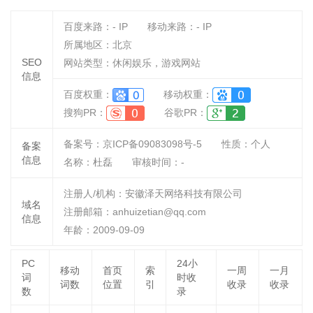
百度来路：
-
IP
移动来路：
-
IP
所属地区：北京
SEO
网站类型：休闲娱乐，游戏网站
信息
百度权重：
移动权重：
搜狗PR：
谷歌PR：
备案号：京ICP备09083098号-5
性质：
个人
备案
信息
名称：
杜磊
审核时间：
-
注册人/机构：安徽泽天网络科技有限公司
域名
注册邮箱：anhuizetian@qq.com
信息
年龄：2009-09-09
PC
24小
移动
首页
索
一周
一月
词
时收
词数
位置
引
收录
收录
数
录