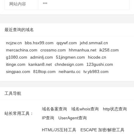
网站内容
***
最近查询的域名
ncjzw.cn
bbs.hsx99.com
qqywf.com
jxhd.smmail.cn
mercachina.com
crossmo.com
hhmanhua.net
ik258.com
g1080.com
adminlj.com
51jingmen.com
hicode.cn
itinge.com
kankan8.net
chndesign.com
123gushi.com
singpao.com
818top.com
neihantu.cc
tv.yb983.com
工具导航
域名备案查询
域名whois查询
http状态查询
站长常用工具：
IP查询
UserAgent查询
HTML/JS互转工具
ESCAPE 加密/解密工具