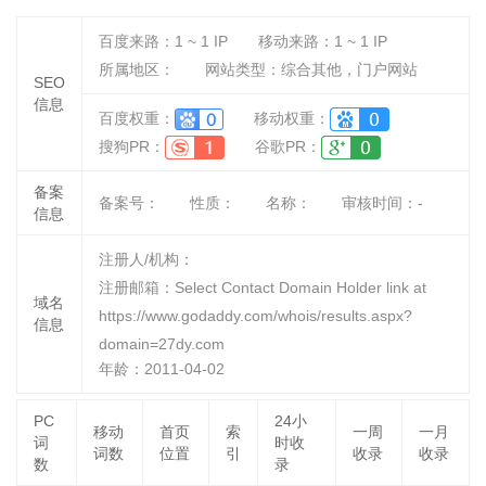
百度来路：
1 ~ 1
IP
移动来路：
1 ~ 1
IP
所属地区：
网站类型：综合其他，门户网站
SEO
信息
百度权重：
移动权重：
搜狗PR：
谷歌PR：
备案
备案号：
性质：
名称：
审核时间：
-
信息
注册人/机构：
注册邮箱：Select Contact Domain Holder link at
域名
https://www.godaddy.com/whois/results.aspx?
信息
domain=27dy.com
年龄：2011-04-02
PC
24小
移动
首页
索
一周
一月
词
时收
词数
位置
引
收录
收录
数
录