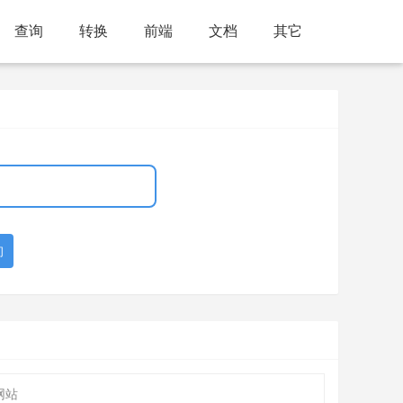
查询
转换
前端
文档
其它
询
网站