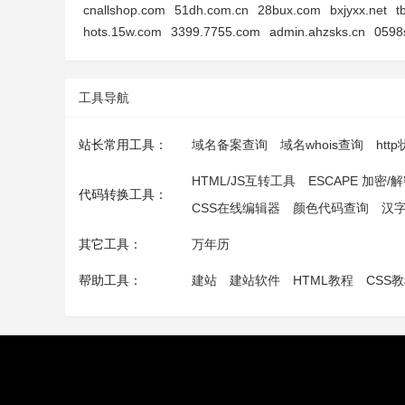
cnallshop.com
51dh.com.cn
28bux.com
bxjyxx.net
t
hots.15w.com
3399.7755.com
admin.ahzsks.cn
0598
工具导航
站长常用工具：
域名备案查询
域名whois查询
htt
HTML/JS互转工具
ESCAPE 加密/
代码转换工具：
CSS在线编辑器
颜色代码查询
汉
其它工具：
万年历
帮助工具：
建站
建站软件
HTML教程
CSS