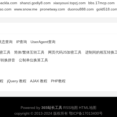
backla.com
shanzi.godiy8.com
xiaoyouxi.topzj.com
bbs.17mcp.com
so.com
www.snow.me
pronetway.com
duorou888.com
gold518.co
p状态查询
IP查询
UserAgent查询
解密工具
简体/繁体互转工具
网页代码JS加密工具
进制间的相互转换
字转换拼音
公制单位换算工具
教程
jQuery 教程
AJAX 教程
PHP教程
Powered by
365站长工具
RSS地图
HTML地图
copyright © 2013-2024 版权所有
鄂ICP备17013400号