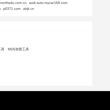
northedu.com.cn
aodi.auto.mycar168.com
m
p0371.com
ahjk.cn
工具
MD5加密工具