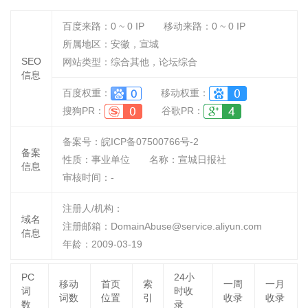
百度来路：
0 ~ 0
IP
移动来路：
0 ~ 0
IP
所属地区：安徽，宣城
SEO
网站类型：综合其他，论坛综合
信息
百度权重：
移动权重：
搜狗PR：
谷歌PR：
备案号：皖ICP备07500766号-2
备案
性质：
事业单位
名称：
宣城日报社
信息
审核时间：
-
注册人/机构：
域名
注册邮箱：DomainAbuse@service.aliyun.com
信息
年龄：2009-03-19
PC
24小
移动
首页
索
一周
一月
词
时收
词数
位置
引
收录
收录
数
录