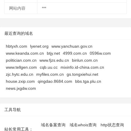
网站内容
***
最近查询的域名
hbtyxh.com
lyenet.org
www.yanchuan.gov.cn
www.keanda.com.cn
btjy.net
4999.com.cn
0596w.com
politician.com.cn
www.fjzs.edu.cn
binlun.com.cn
www.tellgen.com
cqb.uu.cc
mixinfo.id-china.com.cn
zjc.hytc.edu.cn
myfiles.com.cn
gs.tongxiehui.net
house.zxip.com
qingdao.8684.com
bbs.tga.plu.cn
news.jxgdw.com
工具导航
域名备案查询
域名whois查询
http状态查询
站长常用工具：