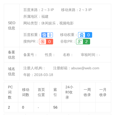
百度来路：
2 ~ 3
IP
移动来路：
2 ~ 3
IP
所属地区：福建
SEO
网站类型：休闲娱乐，视频电影
信息
百度权重：
移动权重：
搜狗PR：
谷歌PR：
备案
备案号：
性质：
名称：
审核时间：
-
信息
注册人/机构：
注册邮箱：abuse@web.com
域名
信息
年龄：2018-03-18
PC
24小
移动
首页
索
一周
一月
词
时收
词数
位置
引
收录
收录
数
录
2
0
-
56