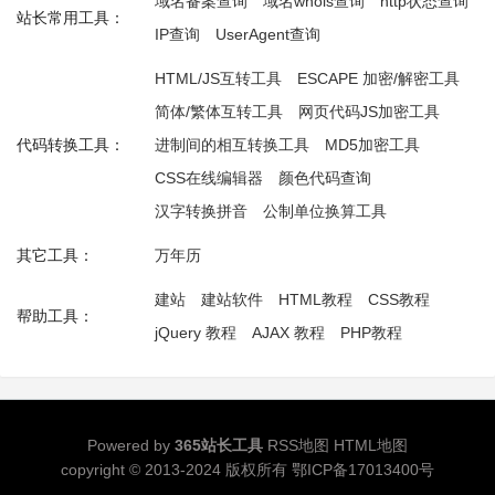
域名备案查询
域名whois查询
http状态查询
站长常用工具：
IP查询
UserAgent查询
HTML/JS互转工具
ESCAPE 加密/解密工具
简体/繁体互转工具
网页代码JS加密工具
代码转换工具：
进制间的相互转换工具
MD5加密工具
CSS在线编辑器
颜色代码查询
汉字转换拼音
公制单位换算工具
其它工具：
万年历
建站
建站软件
HTML教程
CSS教程
帮助工具：
jQuery 教程
AJAX 教程
PHP教程
Powered by
365站长工具
RSS地图
HTML地图
copyright © 2013-2024 版权所有
鄂ICP备17013400号