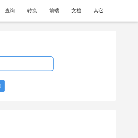
查询
转换
前端
文档
其它
询