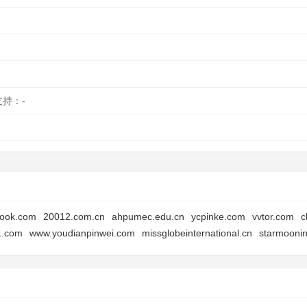
支持：-
ook.com
20012.com.cn
ahpumec.edu.cn
ycpinke.com
vvtor.com
c
1.com
www.youdianpinwei.com
missglobeinternational.cn
starmooni