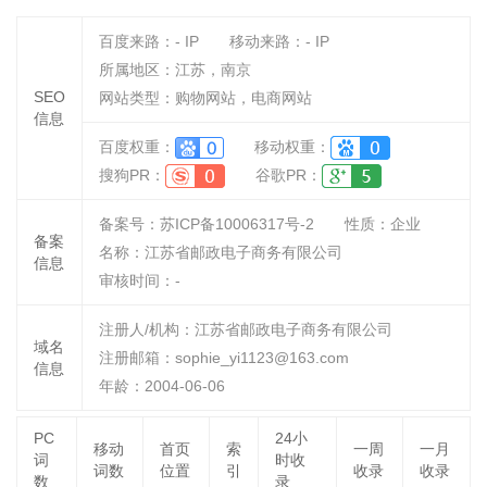
百度来路：
-
IP
移动来路：
-
IP
所属地区：江苏，南京
SEO
网站类型：购物网站，电商网站
信息
百度权重：
移动权重：
搜狗PR：
谷歌PR：
备案号：苏ICP备10006317号-2
性质：
企业
备案
名称：
江苏省邮政电子商务有限公司
信息
审核时间：
-
注册人/机构：江苏省邮政电子商务有限公司
域名
注册邮箱：sophie_yi1123@163.com
信息
年龄：2004-06-06
PC
24小
移动
首页
索
一周
一月
词
时收
词数
位置
引
收录
收录
数
录