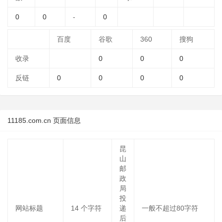
0
0
-
0
百度
谷歌
360
搜狗
收录
0
0
0
反链
0
0
0
0
11185.com.cn 页面信息
昆
山
邮
政
局
投
网站标题
14
个字符
递
一般不超过80字符
后